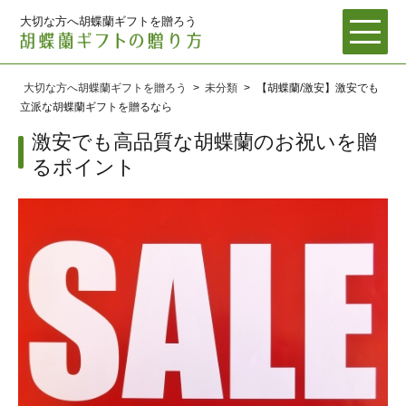
大切な方へ胡蝶蘭ギフトを贈ろう
メ
トップページ
大切な方へ胡蝶蘭ギフトを贈ろう
>
未分類
>
【胡蝶蘭/激安】激安でも
立派な胡蝶蘭ギフトを贈るなら
用途
激安でも高品質な胡蝶蘭のお祝いを贈
種類
るポイント
地域
サ
その他
ブ
メ
ニ
胡蝶蘭の育て方
ュ
お問い合わせ
ー
を
【胡蝶蘭 価格/相場】ズバリいくらかかるの？胡蝶蘭の相場・価
展
開
格を大公開！
胡蝶蘭の病気の原因とその対策法