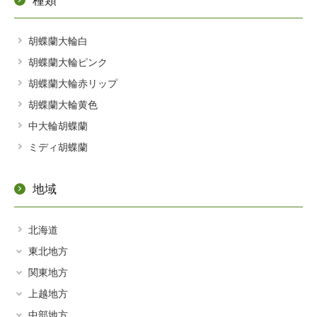
種類
胡蝶蘭大輪白
胡蝶蘭大輪ピンク
胡蝶蘭大輪赤リップ
胡蝶蘭大輪黄色
中大輪胡蝶蘭
ミディ胡蝶蘭
地域
北海道
東北地方
関東地方
青森県
上越地方
茨城
秋田県
中部地方