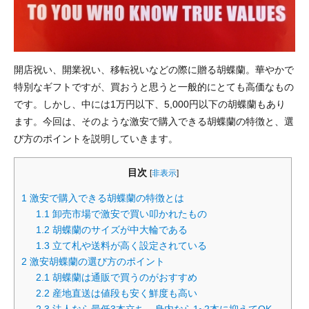
当サイトの利用について
お問い合わせ
開店祝い、開業祝い、移転祝いなどの際に贈る胡蝶蘭。華やかで
特別なギフトですが、買おうと思うと一般的にとても高価なもの
です。しかし、中には1万円以下、5,000円以下の胡蝶蘭もあり
ます。今回は、そのような激安で購入できる胡蝶蘭の特徴と、選
び方のポイントを説明していきます。
目次
[
非表示
]
1
激安で購入できる胡蝶蘭の特徴とは
1.1
卸売市場で激安で買い叩かれたもの
1.2
胡蝶蘭のサイズが中大輪である
1.3
立て札や送料が高く設定されている
2
激安胡蝶蘭の選び方のポイント
2.1
胡蝶蘭は通販で買うのがおすすめ
2.2
産地直送は値段も安く鮮度も高い