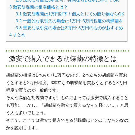
2.3
法人なら最低3本立ち、身内なら1~2本に抑えてOK
3
激安胡蝶蘭の相場価格とは？
3.1
激安胡蝶蘭は1万円以下！個人としての贈り物ならOK
3.2
一般的な取引先の場合は1万円~3万円程度の胡蝶蘭を
3.3
重要な取引先の場合は3万円~5万円のものがおすすめ
4
まとめ
激安で購入できる胡蝶蘭の特徴とは
胡蝶蘭の相場は1本あたり1万円なので、2本立ちの胡蝶蘭を買お
うとすると2万円程度、3本立ちの胡蝶蘭を買おうとすると3万円
程度で買うのが一般的です。
そんな高価な胡蝶蘭ですが、ものによっては激安で購入すること
も可能。しかし、「胡蝶蘭を激安で買えるなんて怪しい…」と思
う人も多いでしょう。
そこで、ここでは激安で購入できる胡蝶蘭はどのようなものなの
かを説明します。