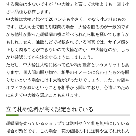
する機会は少ないですが「中大輪」と言って大輪よりも一回り小
さい品種も存在します。
中大輪は大輪と比べて20センチも小さく、かなり小ぶりのもの
です。法人同士で贈る胡蝶蘭の場合、大輪を贈るのが一般的です
から他社が贈った胡蝶蘭の横に並べられたら恥を掻いてしまうか
もしれません。通販などで掲載されている写真では、サイズ感を
正しく図ることができないので大輪なのか、中大輪なのか、しっ
かり確認してから注文するようにしましょう。
ただし、中大輪は大輪に比べて色や柄が豊富というメリットもあ
ります。個人間の贈り物で、相手のイメージに合わせたものを贈
りたいという場合には中大輪がぴったりでしょう。また、お店や
オフィスが狭いということを相手から聞いており、心遣いのため
にあえて中大輪を選ぶこともあります。
立て札や送料が高く設定されている
胡蝶蘭を売っているショップでは送料や立て札を無料にしている
場合が殆どです。この場合、花の値段の中に送料や立て札代も入