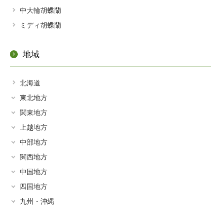
中大輪胡蝶蘭
ミディ胡蝶蘭
地域
北海道
東北地方
関東地方
青森県
上越地方
茨城
秋田県
中部地方
新潟県
千葉
岩手県
関西地方
岐阜県
富山県
栃木
宮城県
中国地方
滋賀県
静岡県
石川県
群馬
福島県
四国地方
島根県
京都
愛知県
福井県
埼玉
九州・沖縄
山形県
香川県
鳥取県
奈良県
三重県
長野県
東京
福岡県