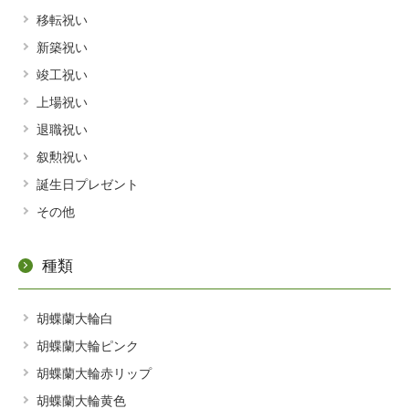
移転祝い
当サイトの利用について
新築祝い
お問い合わせ
竣工祝い
上場祝い
退職祝い
叙勲祝い
誕生日プレゼント
その他
種類
胡蝶蘭大輪白
胡蝶蘭大輪ピンク
胡蝶蘭大輪赤リップ
胡蝶蘭大輪黄色