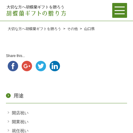
大切な方へ胡蝶蘭ギフトを贈ろう
メ
トップページ
大切な方へ胡蝶蘭ギフトを贈ろう
>
その他
>
山口県
用途
種類
Share this...
地域
サ
その他
ブ
メ
ニ
胡蝶蘭の育て方
ュ
用途
お問い合わせ
ー
を
【胡蝶蘭 価格/相場】ズバリいくらかかるの？胡蝶蘭の相場・価
展
開
格を大公開！
開店祝い
開業祝い
胡蝶蘭の病気の原因とその対策法
就任祝い