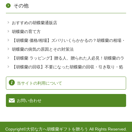
徳島県
岡山県
大阪府
その他
山梨県
神奈川
佐賀県
愛媛県
広島県
和歌山県
大分県
高知県
山口県
おすすめの胡蝶蘭通販店
兵庫県
宮崎県
胡蝶蘭の育て方
熊本県
【胡蝶蘭 価格/相場】ズバリいくらかかるの？胡蝶蘭の相場・
価格を大公開！
胡蝶蘭の病気の原因とその対策法
鹿児島県
【胡蝶蘭 ラッピング】贈る人、贈られた人必見！胡蝶蘭のラ
長崎県
ッピングはどうするの？
【胡蝶蘭の回収】不要になった胡蝶蘭の回収・引き取り・処
沖縄県
分方法はどうしたらいい？
当サイトの利用について
お問い合わせ
Copyright©大切な方へ胡蝶蘭ギフトを贈ろう All Rights Reserved.